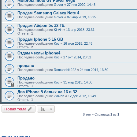
Motorola moto G7 Power 64gb
Последнее сообщение
Gover
«
27 янв 2020, 14:48
Продам Samsung Galaxy Note 4
Последнее сообщение
Gover
«
07 мар 2019, 16:25
Продам Айфон 5s 32 Гб.
Последнее сообщение
KirVin
«
13 апр 2018, 23:31
Ответы:
1
Продам Iphone 5 16 GB
Последнее сообщение
Koc
«
16 июн 2015, 22:48
Ответы:
2
Отдам чехлы Iphone4
Последнее сообщение
Koc
«
27 окт 2014, 23:32
продано
Последнее сообщение
Romanchik222
«
24 янв 2014, 13:30
Продано
Последнее сообщение
Koc
«
31 мар 2013, 14:30
Ответы:
1
Два iPhone 5 белых на 16 и 32
Последнее сообщение
vlaivan
«
12 дек 2012, 13:49
Ответы:
1
Новая тема
8 тем • Страница
1
из
1