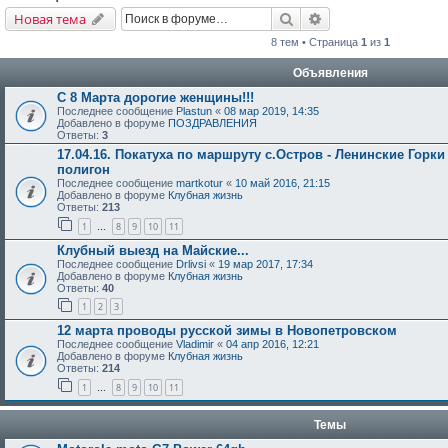
Поиск
Расширенный поис
Новая тема
8 тем • Страница
1
из
1
Объявления
С 8 Марта дорогие женщины!!!
Последнее сообщение
Plastun
«
08 мар 2019, 14:35
Добавлено в форуме
ПОЗДРАВЛЕНИЯ
Ответы:
3
17.04.16. Покатуха по маршруту с.Остров - Ленинские Горки
полигон
Последнее сообщение
martkotur
«
10 май 2016, 21:15
Добавлено в форуме
Клубная жизнь
Ответы:
213
1
8
9
10
11
…
Клубный выезд на Майские...
Последнее сообщение
Drlivsi
«
19 мар 2017, 17:34
Добавлено в форуме
Клубная жизнь
Ответы:
40
1
2
3
12 марта проводы русской зимы в Новопетровском
Последнее сообщение
Vladimir
«
04 апр 2016, 12:21
Добавлено в форуме
Клубная жизнь
Ответы:
214
1
8
9
10
11
…
Темы