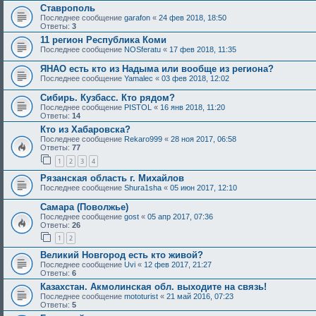
Ставрополь
Последнее сообщение
garafon
«
24 фев 2018, 18:50
Ответы:
3
11 регион Республика Коми
Последнее сообщение
NOSferatu
«
17 фев 2018, 11:35
ЯНАО есть кто из Надыма или вообще из региона?
Последнее сообщение
Yamalec
«
03 фев 2018, 12:02
Сибирь. Кузбасс. Кто рядом?
Последнее сообщение
PISTOL
«
16 янв 2018, 11:20
Ответы:
14
Кто из Хабаровска?
Последнее сообщение
Rekaro999
«
28 ноя 2017, 06:58
Ответы:
77
1
2
3
4
Рязанская область г. Михайлов
Последнее сообщение
Shura1sha
«
05 июн 2017, 12:10
Самара (Поволжье)
Последнее сообщение
gost
«
05 апр 2017, 07:36
Ответы:
26
1
2
Великий Новгород есть кто живой?
Последнее сообщение
Uvi
«
12 фев 2017, 21:27
Ответы:
6
Казахстан. Акмолинская обл. выходите на связь!
Последнее сообщение
mototurist
«
21 май 2016, 07:23
Ответы:
5