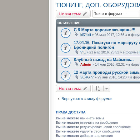
ТЮНИНГ, ДОП. ОБОРУДОВ
Новая тема
ОБЪЯВЛЕНИЯ
С 8 Марта дорогие женщины!!!
klf74klf
» 08 мар 2017, 12:36 » в фор
17.04.16. Покатуха по маршруту 
Броницкий полигон
VIE
» 21 мар 2016, 23:51 » в форуме
Клубный выезд на Майские...
Admin
» 14 мар 2016, 02:31 » в фор
12 марта проводы русской зим
SERG77
» 29 янв 2016, 14:28 » в ф
Новая тема
Вернуться к списку форумов
ПРАВА ДОСТУПА
Вы
не можете
начинать темы
Вы
не можете
отвечать на сообщения
Вы
не можете
редактировать свои сообщения
Вы
не можете
удалять свои сообщения
Вы
не можете
добавлять вложения