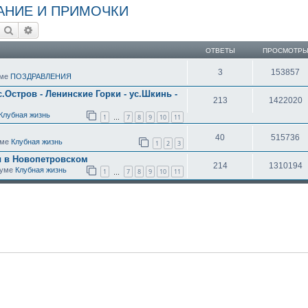
АНИЕ И ПРИМОЧКИ
Поиск
Расширенный поиск
ОТВЕТЫ
ПРОСМОТР
3
153857
уме
ПОЗДРАВЛЕНИЯ
с.Остров - Ленинские Горки - ус.Шкинь -
213
1422020
Клубная жизнь
1
7
8
9
10
11
…
40
515736
уме
Клубная жизнь
1
2
3
ы в Новопетровском
214
1310194
оруме
Клубная жизнь
1
7
8
9
10
11
…