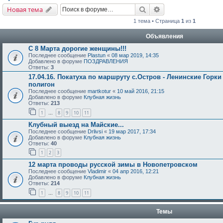
Поиск
Расширенный поис
Новая тема
1 тема • Страница
1
из
1
Объявления
С 8 Марта дорогие женщины!!!
Последнее сообщение
Plastun
«
08 мар 2019, 14:35
Добавлено в форуме
ПОЗДРАВЛЕНИЯ
Ответы:
3
17.04.16. Покатуха по маршруту с.Остров - Ленинские Горки
полигон
Последнее сообщение
martkotur
«
10 май 2016, 21:15
Добавлено в форуме
Клубная жизнь
Ответы:
213
1
8
9
10
11
…
Клубный выезд на Майские...
Последнее сообщение
Drlivsi
«
19 мар 2017, 17:34
Добавлено в форуме
Клубная жизнь
Ответы:
40
1
2
3
12 марта проводы русской зимы в Новопетровском
Последнее сообщение
Vladimir
«
04 апр 2016, 12:21
Добавлено в форуме
Клубная жизнь
Ответы:
214
1
8
9
10
11
…
Темы