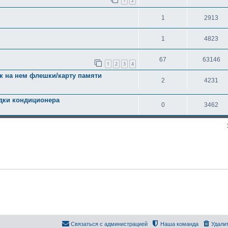
1
2
1
2913
1
4823
67
63146
1
2
3
4
ак на нем флешки/карту памяти
2
4231
ядки кондиционера
0
3462
Связаться с администрацией
Наша команда
Удали