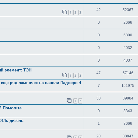
42
52367
1
2
3
0
2666
0
6800
0
4032
0
4037
й элемент: ТЭН
47
57146
1
2
3
 еще ряд лампочек на панели Паджеро 4
7
151975
30
39984
1
2
? Помогите.
0
3343
014г. дизель
1
3666
20
38847