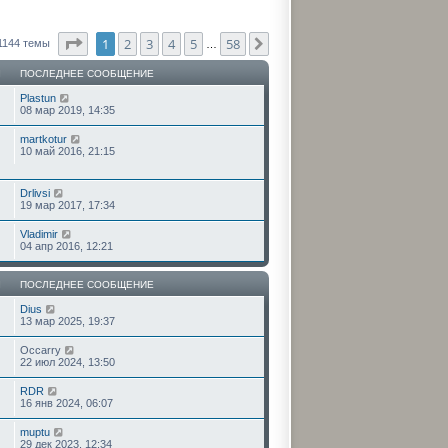
Страница
1
из
58
1
2
3
4
5
58
След.
1144 темы
…
Ы
ПОСЛЕДНЕЕ СООБЩЕНИЕ
Plastun
08 мар 2019, 14:35
martkotur
10 май 2016, 21:15
Drlivsi
19 мар 2017, 17:34
Vladimir
04 апр 2016, 12:21
Ы
ПОСЛЕДНЕЕ СООБЩЕНИЕ
Dius
13 мар 2025, 19:37
Occarry
22 июл 2024, 13:50
RDR
16 янв 2024, 06:07
muptu
29 дек 2023, 12:34