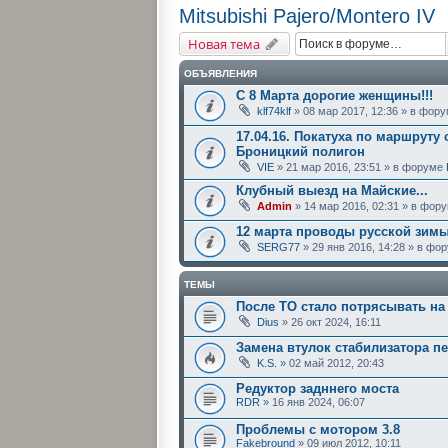
Mitsubishi Pajero/Montero IV
Новая тема
ОБЪЯВЛЕНИЯ
С 8 Марта дорогие женщины!!!
klf74klf
» 08 мар 2017, 12:36 » в фор
17.04.16. Покатуха по маршруту 
Броницкий полигон
VIE
» 21 мар 2016, 23:51 » в форуме
Клубный выезд на Майские...
Admin
» 14 мар 2016, 02:31 » в фор
12 марта проводы русской зим
SERG77
» 29 янв 2016, 14:28 » в ф
ТЕМЫ
После ТО стало потрясывать на 
Dius
» 26 окт 2024, 16:11
Замена втулок стабилизатора пе
K.S.
» 02 май 2012, 20:43
Редуктор задннего моста
RDR
» 16 янв 2024, 06:07
Проблемы с мотором 3.8
Fakebround
» 09 июл 2012, 10:11