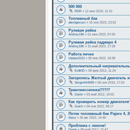
500 000
RDR
» 12 июн 2018, 11:10
Топливный бак
alextigerusn
» 15 ноя 2023, 23:52
Рулевая рейка
Andrey18K
» 01 июн 2023, 07:00
Рулевая рейка паджеро 4
Andrey18K
» 31 май 2023, 17:28
Работа печки
vladan2010
» 09 янв 2023, 18:38
Дополнительный нагревательны
EvilKID
» 09 фев 2012, 11:29
Загорелись Желтый двигатель и
Sergio444999
» 06 ноя 2019, 17:53
Трансмиссионка!?!?!?
Damir
» 03 май 2012, 19:02
Как проверить номер двигателя
Guich
» 04 ноя 2022, 08:17
Потек топливный бак Pajero 4, 2
Navy
» 26 авг 2022, 14:46
Проблема с люком!
Damir
» 08 май 2012, 15:47