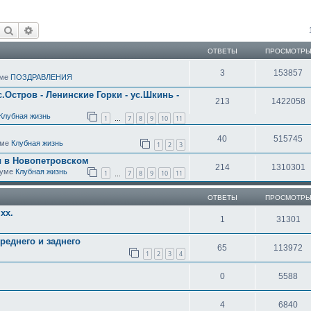
Поиск
Расширенный поиск
ОТВЕТЫ
ПРОСМОТР
3
153857
уме
ПОЗДРАВЛЕНИЯ
с.Остров - Ленинские Горки - ус.Шкинь -
213
1422058
Клубная жизнь
1
7
8
9
10
11
…
40
515745
уме
Клубная жизнь
1
2
3
ы в Новопетровском
214
1310301
оруме
Клубная жизнь
1
7
8
9
10
11
…
ОТВЕТЫ
ПРОСМОТР
хх.
1
31301
реднего и заднего
65
113972
1
2
3
4
0
5588
4
6840