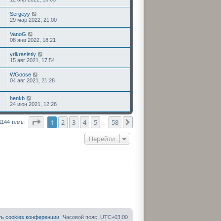
Sergeyy
29 мар 2022, 21:00
VanoG
08 янв 2022, 18:21
yrikrasistiy
15 авг 2021, 17:54
WGoose
04 авг 2021, 21:28
henkb
24 июн 2021, 12:28
Страница
1
из
58
1
2
3
4
5
58
След.
1144 темы
…
Перейти
ть cookies конференции
Часовой пояс:
UTC+03:00