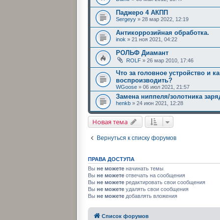
Паджеро 4 АКПП
Sergeyy
» 28 мар 2022, 12:19
Антикоррозийная обработка.
inok
» 21 ноя 2021, 04:22
РОЛЬФ Диамант
ROLF
» 26 мар 2010, 17:46
Что за головное устройство и к
воспроизводить?
WGoose
» 06 июл 2021, 21:57
Замена ниппеля/золотника зар
henkb
» 24 июн 2021, 12:28
Новая тема
Вернуться к списку форумов
ПРАВА ДОСТУПА
Вы
не можете
начинать темы
Вы
не можете
отвечать на сообщения
Вы
не можете
редактировать свои сообщения
Вы
не можете
удалять свои сообщения
Вы
не можете
добавлять вложения
Список форумов