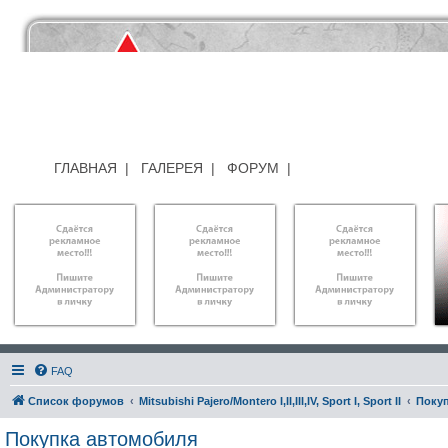
ГЛАВНАЯ
|
ГАЛЕРЕЯ
|
ФОРУМ
|
FAQ
Список форумов
Mitsubishi Pajero/Montero I,II,III,IV, Sport I, Sport II
Поку
Покупка автомобиля