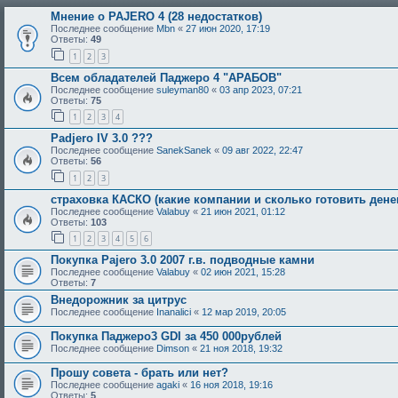
Мнение о PAJERO 4 (28 недостатков)
Последнее сообщение
Mbn
«
27 июн 2020, 17:19
Ответы:
49
1
2
3
Всем обладателей Паджеро 4 "АРАБОВ"
Последнее сообщение
suleyman80
«
03 апр 2023, 07:21
Ответы:
75
1
2
3
4
Padjero IV 3.0 ???
Последнее сообщение
SanekSanek
«
09 авг 2022, 22:47
Ответы:
56
1
2
3
страховка КАСКО (какие компании и сколько готовить дене
Последнее сообщение
Valabuy
«
21 июн 2021, 01:12
Ответы:
103
1
2
3
4
5
6
Покупка Pajero 3.0 2007 г.в. подводные камни
Последнее сообщение
Valabuy
«
02 июн 2021, 15:28
Ответы:
7
Внедорожник за цитрус
Последнее сообщение
Inanalici
«
12 мар 2019, 20:05
Покупка Паджеро3 GDI за 450 000рублей
Последнее сообщение
Dimson
«
21 ноя 2018, 19:32
Прошу совета - брать или нет?
Последнее сообщение
agaki
«
16 ноя 2018, 19:16
Ответы:
5