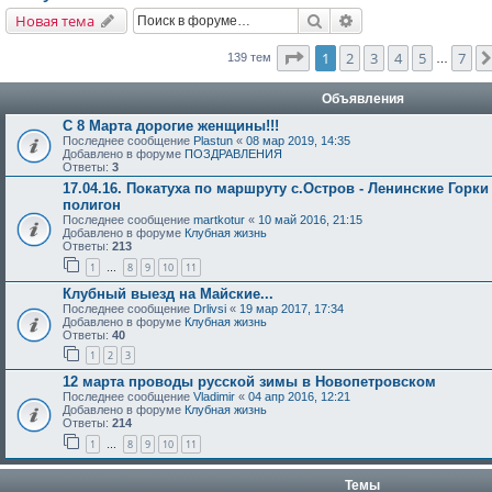
Поиск
Расширенный поис
Новая тема
Страница
1
из
7
1
2
3
4
5
7
139 тем
…
Объявления
С 8 Марта дорогие женщины!!!
Последнее сообщение
Plastun
«
08 мар 2019, 14:35
Добавлено в форуме
ПОЗДРАВЛЕНИЯ
Ответы:
3
17.04.16. Покатуха по маршруту с.Остров - Ленинские Горки
полигон
Последнее сообщение
martkotur
«
10 май 2016, 21:15
Добавлено в форуме
Клубная жизнь
Ответы:
213
1
8
9
10
11
…
Клубный выезд на Майские...
Последнее сообщение
Drlivsi
«
19 мар 2017, 17:34
Добавлено в форуме
Клубная жизнь
Ответы:
40
1
2
3
12 марта проводы русской зимы в Новопетровском
Последнее сообщение
Vladimir
«
04 апр 2016, 12:21
Добавлено в форуме
Клубная жизнь
Ответы:
214
1
8
9
10
11
…
Темы