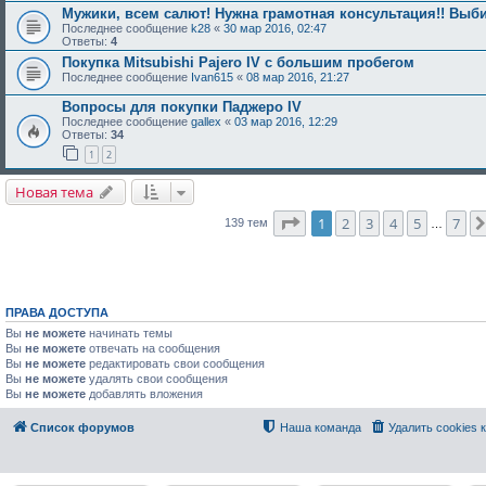
Мужики, всем салют! Нужна грамотная консультация!! Выб
Последнее сообщение
k28
«
30 мар 2016, 02:47
Ответы:
4
Покупка Mitsubishi Pajero IV с большим пробегом
Последнее сообщение
Ivan615
«
08 мар 2016, 21:27
Вопросы для покупки Паджеро IV
Последнее сообщение
gallex
«
03 мар 2016, 12:29
Ответы:
34
1
2
Новая тема
Страница
1
из
7
1
2
3
4
5
7
139 тем
…
ПРАВА ДОСТУПА
Вы
не можете
начинать темы
Вы
не можете
отвечать на сообщения
Вы
не можете
редактировать свои сообщения
Вы
не можете
удалять свои сообщения
Вы
не можете
добавлять вложения
Список форумов
Наша команда
Удалить cookies