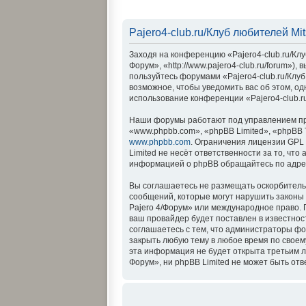
Pajero4-club.ru/Клуб любителей Mit
Заходя на конференцию «Pajero4-club.ru/Клуб
Форум», «http://www.pajero4-club.ru/forum»)
пользуйтесь форумами «Pajero4-club.ru/Клуб
возможное, чтобы уведомить вас об этом, од
использование конференции «Pajero4-club.ru
Наши форумы работают под управлением пр
«www.phpbb.com», «phpBB Limited», «phpBB 
www.phpbb.com
. Ограничения лицензии GPL
Limited не несёт ответственности за то, ч
информацией о phpBB обращайтесь по адр
Вы соглашаетесь не размещать оскорбитель
сообщений, которые могут нарушить законы в
Pajero 4/Форум» или международное право.
ваш провайдер будет поставлен в известнос
соглашаетесь с тем, что администраторы фор
закрыть любую тему в любое время по своем
эта информация не будет открыта третьим ли
Форум», ни phpBB Limited не может быть отв