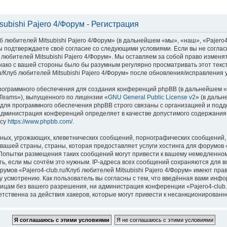
subishi Pajero 4/Форум - Регистрация
 любителей Mitsubishi Pajero 4/Форум» (в дальнейшем «мы», «наш», «Pajero4-c
, вы подтверждаете своё согласие со следующими условиями. Если вы не соглас
 любителей Mitsubishi Pajero 4/Форум». Мы оставляем за собой право изменя
нако с вашей стороны было бы разумным регулярно просматривать этот текст
/Клуб любителей Mitsubishi Pajero 4/Форум» после обновления/исправления 
ограммного обеспечения для создания конференций phpBB (в дальнейшем «
Teams»), выпущенного по лицензии «
GNU General Public License v2
» (в дальн
 для программного обеспечения phpBB строго связаны с организацией и под
то администрация конференций определяет в качестве допустимого содержания
есу
https://www.phpbb.com/
.
ных, угрожающих, клеветнических сообщений, порнографических сообщений, 
ашей страны, страны, которая предоставляет услуги хостинга для форумов «P
 Попытки размещения таких сообщений могут привести к вашему немедленно
ть, если мы сочтём это нужным. IP-адреса всех сообщений сохраняются для 
умов «Pajero4-club.ru/Клуб любителей Mitsubishi Pajero 4/Форум» имеют пра
у усмотрению. Как пользователь вы согласны с тем, что введённая вами инфо
цам без вашего разрешения, ни администрация конференции «Pajero4-club.ru
етственна за действия хакеров, которые могут привести к несанкционированно