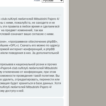
Язык:
lub.ru/Клуб любителей Mitsubishi Pajero 4/
ны с ними, пожалуйста, не заходите и не
ть эти правила в любое время и сделаем всё
 на предмет изменений, так как
условий означает ваше согласие с ними.
они», «программное обеспечение phpBB»,
ейшем «GPL»). Скачать его можно по адресу
держкой интернет-конференций, и phpBB
 и/или поведения в них. За дополнительной
призывов к национальной розни и прочих
ajero4-club.ru/Клуб любителей Mitsubishi
му отключению от конференции, при этом
возможности проведения такой политики. Вы
во удалить, отредактировать, перенести или
рмация будет храниться в базе данных. Хотя
/Клуб любителей Mitsubishi Pajero 4/
му доступу к ней.