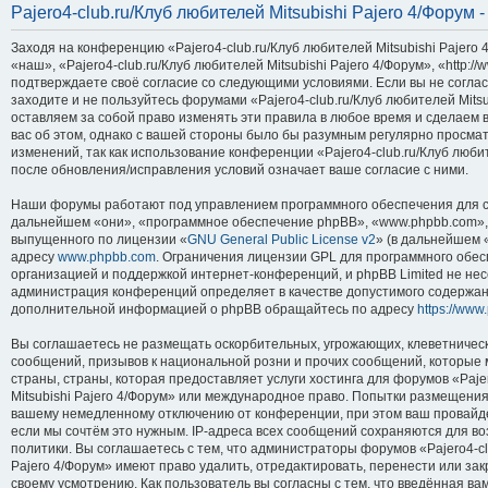
Pajero4-club.ru/Клуб любителей Mitsubishi Pajero 4/Форум 
Заходя на конференцию «Pajero4-club.ru/Клуб любителей Mitsubishi Pajero
«наш», «Pajero4-club.ru/Клуб любителей Mitsubishi Pajero 4/Форум», «http://w
подтверждаете своё согласие со следующими условиями. Если вы не соглас
заходите и не пользуйтесь форумами «Pajero4-club.ru/Клуб любителей Mitsu
оставляем за собой право изменять эти правила в любое время и сделаем 
вас об этом, однако с вашей стороны было бы разумным регулярно просмат
изменений, так как использование конференции «Pajero4-club.ru/Клуб любит
после обновления/исправления условий означает ваше согласие с ними.
Наши форумы работают под управлением программного обеспечения для с
дальнейшем «они», «программное обеспечение phpBB», «www.phpbb.com», 
выпущенного по лицензии «
GNU General Public License v2
» (в дальнейшем 
адресу
www.phpbb.com
. Ограничения лицензии GPL для программного обес
организацией и поддержкой интернет-конференций, и phpBB Limited не несё
администрация конференций определяет в качестве допустимого содержани
дополнительной информацией о phpBB обращайтесь по адресу
https://www
Вы соглашаетесь не размещать оскорбительных, угрожающих, клеветничес
сообщений, призывов к национальной розни и прочих сообщений, которые 
страны, страны, которая предоставляет услуги хостинга для форумов «Paje
Mitsubishi Pajero 4/Форум» или международное право. Попытки размещения
вашему немедленному отключению от конференции, при этом ваш провайдер
если мы сочтём это нужным. IP-адреса всех сообщений сохраняются для в
политики. Вы соглашаетесь с тем, что администраторы форумов «Pajero4-cl
Pajero 4/Форум» имеют право удалить, отредактировать, перенести или за
своему усмотрению. Как пользователь вы согласны с тем, что введённая в