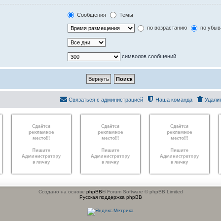
Сообщения
Темы
по возрастанию
по убыв
символов сообщений
Связаться с администрацией
Наша команда
Удали
Создано на основе
phpBB
® Forum Software © phpBB Limited
Русская поддержка phpBB