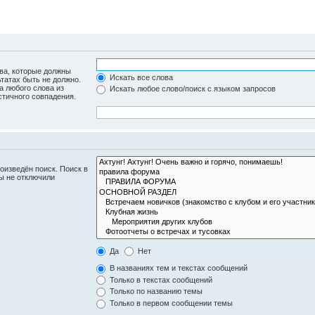
ова, которые должны
Искать все слова
ьтатах быть не должно.
а любого слова из
Искать любое слово/поиск с языком запросов
стичного совпадения.
оизведён поиск. Поиск в
ы не отключили
Да
Нет
В названиях тем и текстах сообщений
Только в текстах сообщений
Только по названию темы
Только в первом сообщении темы