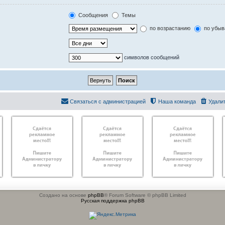
Сообщения
Темы
по возрастанию
по убыв
символов сообщений
Связаться с администрацией
Наша команда
Удали
Создано на основе
phpBB
® Forum Software © phpBB Limited
Русская поддержка phpBB