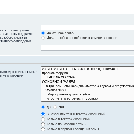
ова, которые должны
Искать все слова
ьтатах быть не должно.
а любого слова из
Искать любое слово/поиск с языком запросов
стичного совпадения.
оизведён поиск. Поиск в
ы не отключили
Да
Нет
В названиях тем и текстах сообщений
Только в текстах сообщений
Только по названию темы
Только в первом сообщении темы