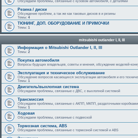
Обсуждаем проблемы, связанные с кузовом автомобиля, с деталями
Резина / диски
Обсуждение проблем, а так же как таковых дисков в и резины
Темы:
4
ТЮНИНГ, ДОП. ОБОРУДОВАНИЕ И ПРИМОЧКИ
Темы:
1
mitsubishi outlander I, II, III
Информация о Mitsubishi Outlander I, II, III
Темы:
2
Покупка автомобиля
Вопросы будущих владельцев, советы и мнения, обсуждение моделей-кон
Эксплуатация и техническое обслуживание
Обсуждение вопросов касающихся эксплуатации автомобиля и его техничес
Темы:
1
Двигатель/выхлопная система
Обсуждаем проблемы, связанные с ДВС, с выхлопной системой
Трансмиссия
Обсуждаем проблемы, связанные с АКПП, МКПП, раздаточными коробками
Темы:
1
Ходовая
Обсуждаем проблемы, связанные с подвеской
Тормозная система, ABS
Обсуждаем проблемы, связанные с тормозной системой и ABS