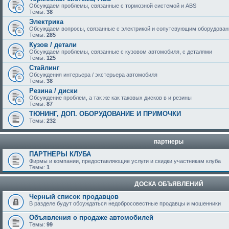
Обсуждаем проблемы, связанные с тормозной системой и ABS
Темы:
38
Электрика
Обсуждаем вопросы, связанные с электрикой и сопутсвующим оборудова
Темы:
285
Кузов / детали
Обсуждаем проблемы, связанные с кузовом автомобиля, с деталями
Темы:
125
Стайлинг
Обсуждения интерьера / экстерьера автомобиля
Темы:
38
Резина / диски
Обсуждение проблем, а так же как таковых дисков в и резины
Темы:
87
ТЮНИНГ, ДОП. ОБОРУДОВАНИЕ И ПРИМОЧКИ
Темы:
232
партнеры
ПАРТНЕРЫ КЛУБА
Фирмы и компании, предоставляющие услуги и скидки участникам клуба
Темы:
1
ДОСКА ОБЪЯВЛЕНИЙ
Черный список продавцов
В разделе будут обсуждаться недобросовестные продавцы и мошенники
Объявления о продаже автомобилей
Темы:
99