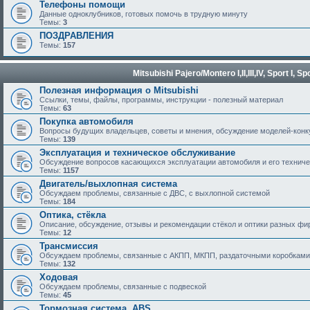
Телефоны помощи
Данные одноклубников, готовых помочь в трудную минуту
Темы:
3
ПОЗДРАВЛЕНИЯ
Темы:
157
Mitsubishi Pajero/Montero I,II,III,IV, Sport I, Spo
Полезная информация о Mitsubishi
Ссылки, темы, файлы, программы, инструкции - полезный материал
Темы:
63
Покупка автомобиля
Вопросы будущих владельцев, советы и мнения, обсуждение моделей-кон
Темы:
139
Эксплуатация и техническое обслуживание
Обсуждение вопросов касающихся эксплуатации автомобиля и его техничес
Темы:
1157
Двигатель/выхлопная система
Обсуждаем проблемы, связанные с ДВС, с выхлопной системой
Темы:
184
Оптика, стёкла
Описание, обсуждение, отзывы и рекомендации стёкол и оптики разных фи
Темы:
12
Трансмиссия
Обсуждаем проблемы, связанные с АКПП, МКПП, раздаточными коробками
Темы:
132
Ходовая
Обсуждаем проблемы, связанные с подвеской
Темы:
45
Тормозная система, ABS