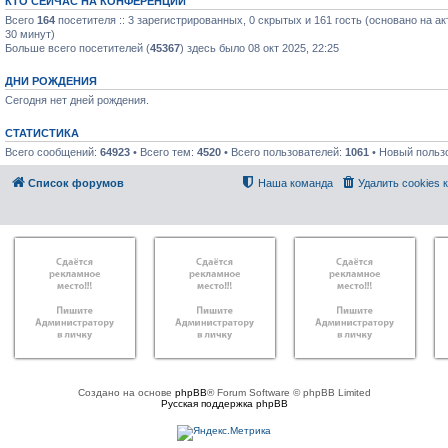
КТО СЕЙЧАС НА КОНФЕРЕНЦИИ
Всего
164
посетителя :: 3 зарегистрированных, 0 скрытых и 161 гость (основано на а
30 минут)
Больше всего посетителей (
45367
) здесь было 08 окт 2025, 22:25
ДНИ РОЖДЕНИЯ
Сегодня нет дней рождения.
СТАТИСТИКА
Всего сообщений:
64923
• Всего тем:
4520
• Всего пользователей:
1061
• Новый польз
Список форумов
Наша команда
Удалить cookies
Создано на основе
phpBB
® Forum Software © phpBB Limited
Русская поддержка phpBB