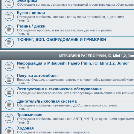
Электрика
Обсуждаем вопросы, связанные с электрикой и сопутсвующим оборудова
Кузов / детали
Обсуждаем проблемы, связанные с кузовом автомобиля, с деталями
Темы:
1
Резина / диски
Обсуждение проблем, а так же как таковых дисков в и резины
Темы:
5
ТЮНИНГ, ДОП. ОБОРУДОВАНИЕ И ПРИМОЧКИ
MITSUBISHI PAJERO PININ, IO, Mini 1,2, Jun
Информация о Mitsubishi Pajero Pinin, IO, Mini 1,2, Junior
Темы:
5
Покупка автомобиля
Вопросы будущих владельцев, советы и мнения, обсуждение моделей-кон
Темы:
1
Эксплуатация и техническое обслуживание
Обсуждение вопросов касающихся эксплуатации автомобиля и его техниче
Двигатель/выхлопная система
Обсуждаем проблемы, связанные с ДВС, с выхлопной системой
Темы:
1
Трансмиссия
Обсуждаем проблемы, связанные с АКПП, МКПП, раздаточными коробками
Темы:
2
Ходовая
Обсуждаем проблемы, связанные с подвеской