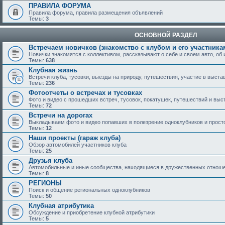
ПРАВИЛА ФОРУМА
Правила форума, правила размещения объявлений
Темы:
3
ОСНОВНОЙ РАЗДЕЛ
Встречаем новичков (знакомство с клубом и его участника
Новички знакомятся с коллективом, рассказывают о себе и своем авто, об 
Темы:
638
Клубная жизнь
Встречи клуба, тусовки, выезды на природу, путешествия, участие в выстав
Темы:
236
Фотоотчеты о встречах и тусовках
Фото и видео с прошедших встреч, тусовок, покатушек, путешествий и выс
Темы:
72
Встречи на дорогах
Выкладываем фото и видео попавших в полезрение одноклубников и просто
Темы:
12
Наши проекты (гараж клуба)
Обзор автомобилей участников клуба
Темы:
25
Друзья клуба
Автомобильные и иные сообщества, находящиеся в дружественных отнош
Темы:
8
РЕГИОНЫ
Поиск и общение региональных одноклубников
Темы:
50
Клубная атрибутика
Обсуждение и приобретение клубной атрибутики
Темы:
5