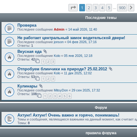
Страница
1
из
900
1
2
3
4
5
900
С
…
Последние темы
Проверка
Последнее сообщение
Admin
«
14 май 2026, 11:40
Не работает центральный замок водительской двери!
Последнее сообщение
jonson
«
04 фев 2026, 17:16
Ответы:
1
Вкусная еда
Последнее сообщение
Kolo
«
05 янв 2026, 12:18
Ответы:
42
1
2
3
Отпробуем блинчики на природе? 25.02.2012
Последнее сообщение
Kolo
«
11 дек 2025, 12:02
Ответы:
53
1
2
3
Кулинары
Последнее сообщение
MitsyDon
«
29 сен 2025, 17:32
Ответы:
108
1
2
3
4
5
6
Форум
Ахтунг! Ахтунг! Очень важно и горячо, понимаешь!
Темы и сообщения, являющиеся важными на данный момент, как считает а
Темы:
8
правила форума