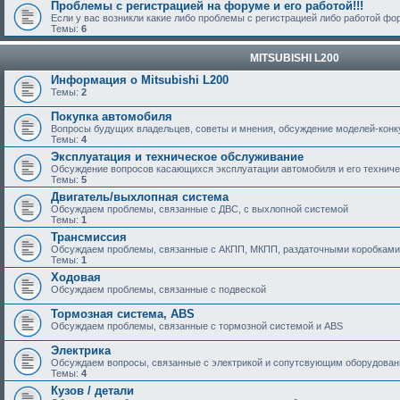
Проблемы с регистрацией на форуме и его работой!!!
Если у вас возникли какие либо проблемы с регистрацией либо работой ф
Темы:
6
MITSUBISHI L200
Информация о Mitsubishi L200
Темы:
2
Покупка автомобиля
Вопросы будущих владельцев, советы и мнения, обсуждение моделей-кон
Темы:
4
Эксплуатация и техническое обслуживание
Обсуждение вопросов касающихся эксплуатации автомобиля и его техничес
Темы:
5
Двигатель/выхлопная система
Обсуждаем проблемы, связанные с ДВС, с выхлопной системой
Темы:
1
Трансмиссия
Обсуждаем проблемы, связанные с АКПП, МКПП, раздаточными коробками
Темы:
1
Ходовая
Обсуждаем проблемы, связанные с подвеской
Тормозная система, ABS
Обсуждаем проблемы, связанные с тормозной системой и ABS
Электрика
Обсуждаем вопросы, связанные с электрикой и сопутсвующим оборудова
Темы:
4
Кузов / детали