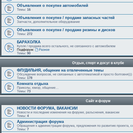
Объявления о покупке автомобилей
Темы:
16
Объявления о покупке / продаже запасных частей
Запчасти, дополнительное оборудование
Объявления о покупке / продаже резины и дисков
Темы:
272
БАРАХОЛКА
Купля / продажа всего остального, не связанного с автомобилем
Подфорум:
Разное
Темы:
90
Отдых, спорт и досуг в клубе
ФЛУДИЛЬНЯ, общение на отвлеченные темы
Обсуждение вопросов, не связанных с автотематикой и просто болтовня)))
Темы:
178
Комната отдыха
Приколы, юмор, общение…
Темы:
73
Сайт и форум
НОВОСТИ ФОРУМА, ВАКАНСИИ
Новости и последние изменения на форуме, разъснения, вакансии
Темы:
4
Администрация форума
Обращения к администрации форума, предложения по развитию проекта, 
Темы:
7