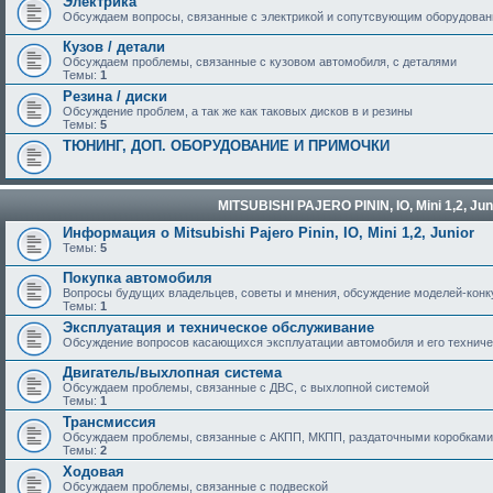
Электрика
Обсуждаем вопросы, связанные с электрикой и сопутсвующим оборудова
Кузов / детали
Обсуждаем проблемы, связанные с кузовом автомобиля, с деталями
Темы:
1
Резина / диски
Обсуждение проблем, а так же как таковых дисков в и резины
Темы:
5
ТЮНИНГ, ДОП. ОБОРУДОВАНИЕ И ПРИМОЧКИ
MITSUBISHI PAJERO PININ, IO, Mini 1,2, Jun
Информация о Mitsubishi Pajero Pinin, IO, Mini 1,2, Junior
Темы:
5
Покупка автомобиля
Вопросы будущих владельцев, советы и мнения, обсуждение моделей-кон
Темы:
1
Эксплуатация и техническое обслуживание
Обсуждение вопросов касающихся эксплуатации автомобиля и его техниче
Двигатель/выхлопная система
Обсуждаем проблемы, связанные с ДВС, с выхлопной системой
Темы:
1
Трансмиссия
Обсуждаем проблемы, связанные с АКПП, МКПП, раздаточными коробками
Темы:
2
Ходовая
Обсуждаем проблемы, связанные с подвеской