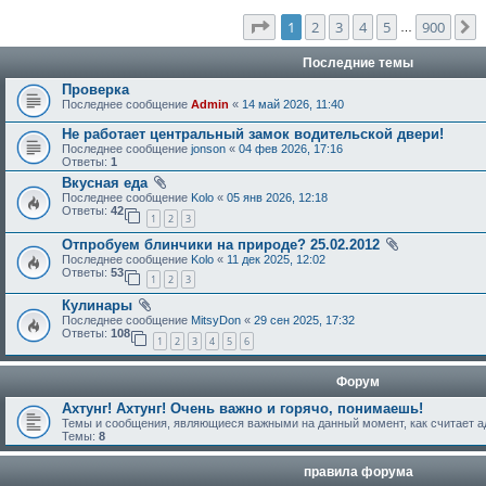
Страница
1
из
900
1
2
3
4
5
900
С
…
Последние темы
Проверка
Последнее сообщение
Admin
«
14 май 2026, 11:40
Не работает центральный замок водительской двери!
Последнее сообщение
jonson
«
04 фев 2026, 17:16
Ответы:
1
Вкусная еда
Последнее сообщение
Kolo
«
05 янв 2026, 12:18
Ответы:
42
1
2
3
Отпробуем блинчики на природе? 25.02.2012
Последнее сообщение
Kolo
«
11 дек 2025, 12:02
Ответы:
53
1
2
3
Кулинары
Последнее сообщение
MitsyDon
«
29 сен 2025, 17:32
Ответы:
108
1
2
3
4
5
6
Форум
Ахтунг! Ахтунг! Очень важно и горячо, понимаешь!
Темы и сообщения, являющиеся важными на данный момент, как считает а
Темы:
8
правила форума