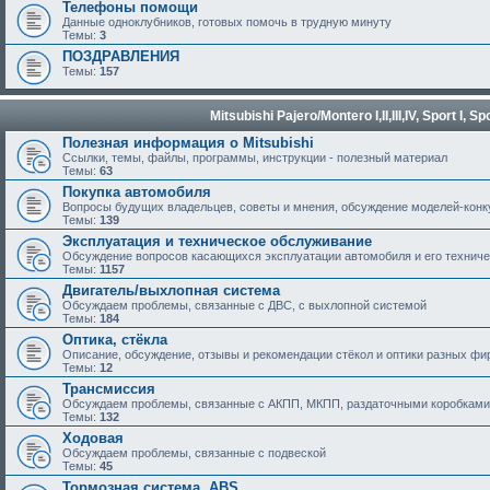
Телефоны помощи
Данные одноклубников, готовых помочь в трудную минуту
Темы:
3
ПОЗДРАВЛЕНИЯ
Темы:
157
Mitsubishi Pajero/Montero I,II,III,IV, Sport I, Spo
Полезная информация о Mitsubishi
Ссылки, темы, файлы, программы, инструкции - полезный материал
Темы:
63
Покупка автомобиля
Вопросы будущих владельцев, советы и мнения, обсуждение моделей-кон
Темы:
139
Эксплуатация и техническое обслуживание
Обсуждение вопросов касающихся эксплуатации автомобиля и его техничес
Темы:
1157
Двигатель/выхлопная система
Обсуждаем проблемы, связанные с ДВС, с выхлопной системой
Темы:
184
Оптика, стёкла
Описание, обсуждение, отзывы и рекомендации стёкол и оптики разных фи
Темы:
12
Трансмиссия
Обсуждаем проблемы, связанные с АКПП, МКПП, раздаточными коробками
Темы:
132
Ходовая
Обсуждаем проблемы, связанные с подвеской
Темы:
45
Тормозная система, ABS