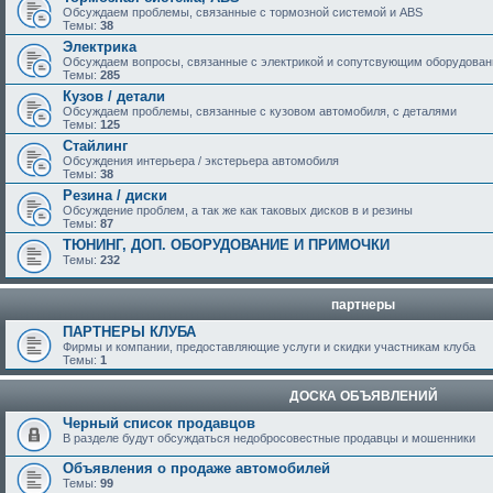
Обсуждаем проблемы, связанные с тормозной системой и ABS
Темы:
38
Электрика
Обсуждаем вопросы, связанные с электрикой и сопутсвующим оборудова
Темы:
285
Кузов / детали
Обсуждаем проблемы, связанные с кузовом автомобиля, с деталями
Темы:
125
Стайлинг
Обсуждения интерьера / экстерьера автомобиля
Темы:
38
Резина / диски
Обсуждение проблем, а так же как таковых дисков в и резины
Темы:
87
ТЮНИНГ, ДОП. ОБОРУДОВАНИЕ И ПРИМОЧКИ
Темы:
232
партнеры
ПАРТНЕРЫ КЛУБА
Фирмы и компании, предоставляющие услуги и скидки участникам клуба
Темы:
1
ДОСКА ОБЪЯВЛЕНИЙ
Черный список продавцов
В разделе будут обсуждаться недобросовестные продавцы и мошенники
Объявления о продаже автомобилей
Темы:
99