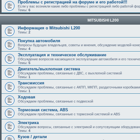
Проблемы с регистрацией на форуме и его работой!!!
Если у вас возникли какие либо проблемы с регистрацией либо работой ф
Темы:
6
MITSUBISHI L200
Информация о Mitsubishi L200
Темы:
2
Покупка автомобиля
Вопросы будущих владельцев, советы и мнения, обсуждение моделей-кон
Темы:
4
Эксплуатация и техническое обслуживание
Обсуждение вопросов касающихся эксплуатации автомобиля и его техничес
Темы:
5
Двигатель/выхлопная система
Обсуждаем проблемы, связанные с ДВС, с выхлопной системой
Темы:
1
Трансмиссия
Обсуждаем проблемы, связанные с АКПП, МКПП, раздаточными коробками
Темы:
1
Ходовая
Обсуждаем проблемы, связанные с подвеской
Тормозная система, ABS
Обсуждаем проблемы, связанные с тормозной системой и ABS
Электрика
Обсуждаем вопросы, связанные с электрикой и сопутсвующим оборудова
Темы:
4
Кузов / детали