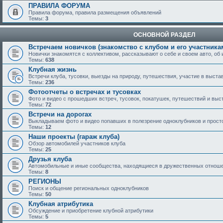
ПРАВИЛА ФОРУМА
Правила форума, правила размещения объявлений
Темы:
3
ОСНОВНОЙ РАЗДЕЛ
Встречаем новичков (знакомство с клубом и его участника
Новички знакомятся с коллективом, рассказывают о себе и своем авто, об 
Темы:
638
Клубная жизнь
Встречи клуба, тусовки, выезды на природу, путешествия, участие в выстав
Темы:
236
Фотоотчеты о встречах и тусовках
Фото и видео с прошедших встреч, тусовок, покатушек, путешествий и выс
Темы:
72
Встречи на дорогах
Выкладываем фото и видео попавших в полезрение одноклубников и просто
Темы:
12
Наши проекты (гараж клуба)
Обзор автомобилей участников клуба
Темы:
25
Друзья клуба
Автомобильные и иные сообщества, находящиеся в дружественных отнош
Темы:
8
РЕГИОНЫ
Поиск и общение региональных одноклубников
Темы:
50
Клубная атрибутика
Обсуждение и приобретение клубной атрибутики
Темы:
5