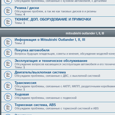
Обсуждаем проблемы, связанные с кузовом автомобиля, с деталями
Резина / диски
Обсуждение проблем, а так же как таковых дисков в и резины
Темы:
4
ТЮНИНГ, ДОП. ОБОРУДОВАНИЕ И ПРИМОЧКИ
Темы:
1
mitsubishi outlander I, II, III
Информация о Mitsubishi Outlander I, II, III
Темы:
2
Покупка автомобиля
Вопросы будущих владельцев, советы и мнения, обсуждение моделей-кон
Эксплуатация и техническое обслуживание
Обсуждение вопросов касающихся эксплуатации автомобиля и его техничес
Темы:
1
Двигатель/выхлопная система
Обсуждаем проблемы, связанные с ДВС, с выхлопной системой
Трансмиссия
Обсуждаем проблемы, связанные с АКПП, МКПП, раздаточными коробками
Темы:
1
Ходовая
Обсуждаем проблемы, связанные с подвеской
Тормозная система, ABS
Обсуждаем проблемы, связанные с тормозной системой и ABS