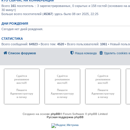
КТО СЕЙЧАС НА КОНФЕРЕНЦИИ
Всего
161
посетитель :: 3 зарегистрированных, 0 скрытых и 158 гостей (основано на 
30 минут)
Больше всего посетителей (
45367
) здесь было 08 окт 2025, 22:25
ДНИ РОЖДЕНИЯ
Сегодня нет дней рождения.
СТАТИСТИКА
Всего сообщений:
64923
• Всего тем:
4520
• Всего пользователей:
1061
• Новый польз
Список форумов
Наша команда
Удалить cookies
Создано на основе
phpBB
® Forum Software © phpBB Limited
Русская поддержка phpBB