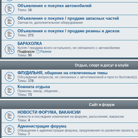
Объявления о покупке автомобилей
Темы:
16
Объявления о покупке / продаже запасных частей
Запчасти, дополнительное оборудование
Объявления о покупке / продаже резины и дисков
Темы:
272
БАРАХОЛКА
Купля / продажа всего остального, не связанного с автомобилем
Подфорум:
Разное
Темы:
90
Отдых, спорт и досуг в клубе
ФЛУДИЛЬНЯ, общение на отвлеченные темы
Обсуждение вопросов, не связанных с автотематикой и просто болтовня)))
Темы:
178
Комната отдыха
Приколы, юмор, общение…
Темы:
73
Сайт и форум
НОВОСТИ ФОРУМА, ВАКАНСИИ
Новости и последние изменения на форуме, разъснения, вакансии
Темы:
4
Администрация форума
Обращения к администрации форума, предложения по развитию проекта, 
Темы:
7